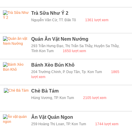
Trà Sữa Như Ý 2
Nguyễn Văn Cừ, TT. Đăk Tô
1361 lượt xem
Quán Ăn Vặt Nem Nướng
293 Trần Hưng Đạo, Thị Trấn Sa Thầy, Huyện Sa Thầy,
Tỉnh Kon Tum
1650 lượt xem
Bánh Xèo Bún Khô
204 Trường Chinh, P. Duy Tân, Tp. Kon Tum
1865
lượt xem
Chè Bà Tám
Hùng Vương, TP. Kon Tum
2105 lượt xem
Ăn Vặt Quán Ngon
259 Hoàng Thị Loan, TP. Kon Tum
1744 lượt xem