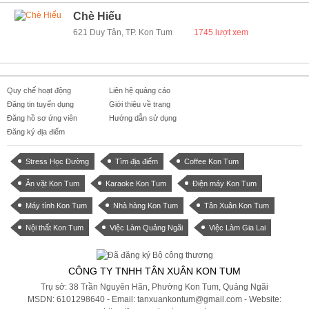
Chè Hiếu
621 Duy Tân, TP. Kon Tum
1745 lượt xem
Quy chế hoạt động
Liên hệ quảng cáo
Đăng tin tuyển dụng
Giới thiệu về trang
Đăng hồ sơ ứng viên
Hướng dẫn sử dụng
Đăng ký địa điểm
Stress Học Đường
Tìm địa điểm
Coffee Kon Tum
Ăn vặt Kon Tum
Karaoke Kon Tum
Điện máy Kon Tum
Máy tính Kon Tum
Nhà hàng Kon Tum
Tân Xuân Kon Tum
Nội thất Kon Tum
Việc Làm Quảng Ngãi
Việc Làm Gia Lai
CÔNG TY TNHH TÂN XUÂN KON TUM
Trụ sở: 38 Trần Nguyên Hãn, Phường Kon Tum, Quảng Ngãi
MSDN: 6101298640 - Email: tanxuankontum@gmail.com - Website: