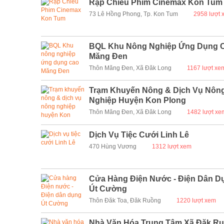
Rạp Chiếu Phim Cinemax Kon Tum
73 Lê Hồng Phong, Tp. Kon Tum
2958 lượt 
BQL Khu Nông Nghiệp Ứng Dụng 
Măng Đen
Thôn Măng Đen, Xã Đăk Long
1167 lượt xe
Trạm Khuyến Nông & Dịch Vụ Nôn
Nghiệp Huyện Kon Plong
Thôn Măng Đen, Xã Đăk Long
1482 lượt xe
Dịch Vụ Tiệc Cưới Linh Lê
470 Hùng Vương
1312 lượt xem
Cửa Hàng Điện Nước - Điện Dân D
Út Cường
Thôn Đăk Toa, Đăk Ruồng
1220 lượt xem
Nhà Văn Hóa Trung Tâm Xã Đăk R