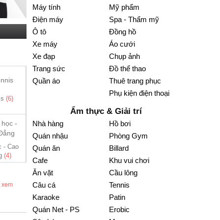
Máy tính
Mỹ phẩm
Điện máy
Spa - Thẩm mỹ
Ô tô
Đồng hồ
Xe máy
Áo cưới
Xe đạp
Chụp ảnh
Trang sức
Đồ thể thao
Quần áo
Thuê trang phục
Phụ kiện điện thoại
is
(6)
Điện cơ
(2)
Quán ăn
(123)
Nội thất - Trang
Taxi
(5
trí
(117)
Ẩm thực & Giải trí
Nhà hàng
Hồ bơi
Quán nhậu
Phòng Gym
c - Cao
Cafe
(202)
Mỹ phẩm
(9)
Nha Khoa
(4)
Khách sạ
Quán ăn
Billard
g
(4)
Cafe
Khu vui chơi
Ăn vặt
Cầu lông
Câu cá
Tennis
t xem
Karaoke
Patin
Quán Net - PS
Erobic