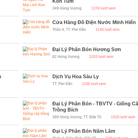
Kon Tum
349 Hùng Vương
1378 lượt xem
Cửa Hàng Đồ Điện Nước Minh Hiển
Thôn 4, TT. Plei Kần
1140 lượt xem
Đại Lý Phân Bón Hương Sơn
82 Hùng Vương
1203 lượt xem
n
Dịch Vụ Hoa Sáu Ly
TT. Plei Kần
1166 lượt xem
Đại Lý Phân Bón - TBVTV - Giống C
Trồng Bích
389 Hùng Vương, TT. Đăk Tô
1520 lượt xem
Đại Lý Phân Bón Năm Lâm