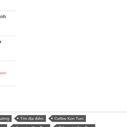
ảnh
a
 xem
Đường
Tìm địa điểm
Coffee Kon Tum