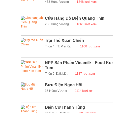
473 Hùng Vương
1248 lượt xem
Cửa Hàng Đồ Điện Quang Thìn
256 Hùng Vương
1061 lượt xem
Trại Thỏ Xuân Chiến
Thôn 4, TT. Plei Kần
1100 lượt xem
NPP Sản Phẩm Vinamilk - Food Ko
Tum
Thôn 5, Đăk Mốt
1137 lượt xem
Bưu Điện Ngọc Hổi
35 Hùng Vương
1114 lượt xem
Điện Cơ Thanh Tùng