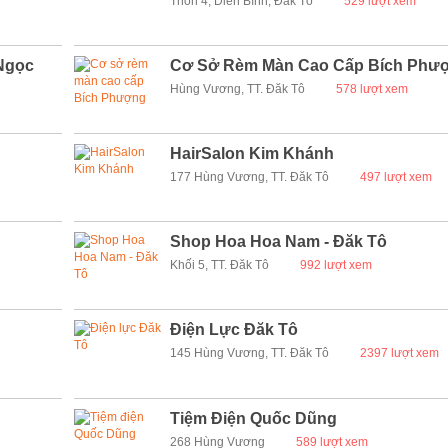
Thôn 4, Diên Bình, Đăk Tô
529 lượt xem
 Ngọc
Cơ Sở Rèm Màn Cao Cấp Bích Phư
Hùng Vương, TT. Đăk Tô
578 lượt xem
HairSalon Kim Khánh
177 Hùng Vương, TT. Đăk Tô
497 lượt xem
Shop Hoa Hoa Nam - Đăk Tô
Khối 5, TT. Đăk Tô
992 lượt xem
Điện Lực Đăk Tô
145 Hùng Vương, TT. Đăk Tô
2397 lượt xem
Tiệm Điện Quốc Dũng
268 Hùng Vương
589 lượt xem