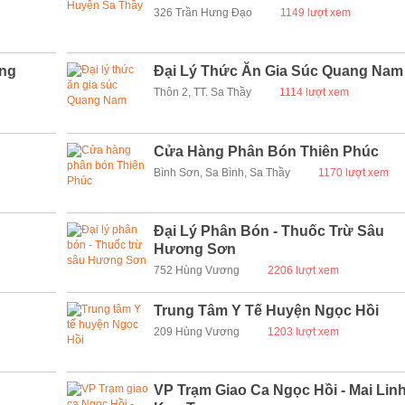
326 Trần Hưng Đạo
1149 lượt xem
ng
Đại Lý Thức Ăn Gia Súc Quang Nam
Thôn 2, TT. Sa Thầy
1114 lượt xem
Cửa Hàng Phân Bón Thiên Phúc
Bình Sơn, Sa Bình, Sa Thầy
1170 lượt xem
Đại Lý Phân Bón - Thuốc Trừ Sâu
Hương Sơn
752 Hùng Vương
2206 lượt xem
Trung Tâm Y Tế Huyện Ngọc Hồi
209 Hùng Vương
1203 lượt xem
VP Trạm Giao Ca Ngọc Hồi - Mai Lin