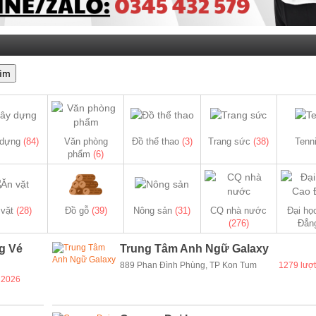
ìm
 dựng
(84)
Văn phòng
Đồ thể thao
(3)
Trang sức
(38)
Tenn
phẩm
(6)
 vặt
(28)
Đồ gỗ
(39)
Nông sản
(31)
CQ nhà nước
Đại họ
(276)
Đẳn
g Vé
Trung Tâm Anh Ngữ Galaxy
889 Phan Đình Phùng, TP Kon Tum
1279 lượ
2026