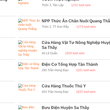
Thôn 3, Tân Lập
1231 lượt xem
NPP Thức Ăn Chăn Nuôi Quang Th
Thôn 2, TT. Kon Rẫy
1273 lượt xem
Cửa Hàng Vật Tư Nông Nghiệp Huy
Sa Thầy
40 Lê Duẩn
1935 lượt xem
Điện Cơ Tổng Hợp Tân Thành
285 Trần Hưng Đạo
1161 lượt xem
Cửa Hàng Thuốc Thú Y
403 Trần Hưng Đạo
1637 lượt xem
Bưu Điện Huyện Sa Thầy