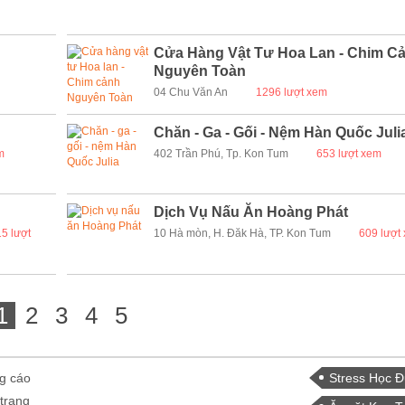
Cửa Hàng Vật Tư Hoa Lan - Chim C
Nguyên Toàn
04 Chu Văn An
1296 lượt xem
Chăn - Ga - Gối - Nệm Hàn Quốc Juli
m
402 Trần Phú, Tp. Kon Tum
653 lượt xem
Dịch Vụ Nấu Ăn Hoàng Phát
5 lượt
10 Hà mòn, H. Đăk Hà, TP. Kon Tum
609 lượt
1
2
3
4
5
g cáo
Stress Học 
 trang