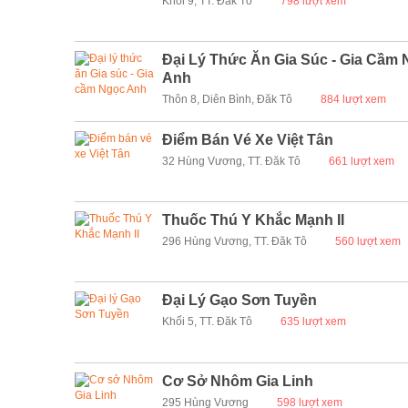
Khối 9, TT. Đăk Tô
798 lượt xem
Đại Lý Thức Ăn Gia Súc - Gia Cầm
Anh
Thôn 8, Diên Bình, Đăk Tô
884 lượt xem
Điểm Bán Vé Xe Việt Tân
32 Hùng Vương, TT. Đăk Tô
661 lượt xem
Thuốc Thú Y Khắc Mạnh II
296 Hùng Vương, TT. Đăk Tô
560 lượt xem
Đại Lý Gạo Sơn Tuyền
Khối 5, TT. Đăk Tô
635 lượt xem
Cơ Sở Nhôm Gia Linh
295 Hùng Vương
598 lượt xem