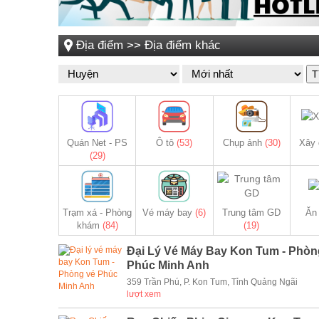
Địa điểm
>>
Địa điểm khác
T
Quán Net - PS
Ô tô
(53)
Chụp ảnh
(30)
Xây
(29)
Trạm xá - Phòng
Vé máy bay
(6)
Trung tâm GD
Ăn
khám
(84)
(19)
Đại Lý Vé Máy Bay Kon Tum - Phòn
Phúc Minh Anh
359 Trần Phú, P. Kon Tum, Tỉnh Quảng Ngãi
lượt xem