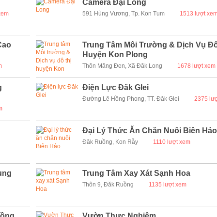
Camera Đại Long
xem
591 Hùng Vương, Tp. Kon Tum
1513 lượt xe
Cao
Trung Tâm Môi Trường & Dịch Vụ Đô
Huyện Kon Plong
m
Thôn Măng Đen, Xã Đăk Long
1678 lượt xem
g
Điện Lực Đăk Glei
Đường Lê Hồng Phong, TT. Đăk Glei
2375 lư
m
Đại Lý Thức Ăn Chăn Nuôi Biên Hảo
Đăk Ruồng, Kon Rẫy
1110 lượt xem
ụng
Trung Tâm Xay Xát Sạnh Hoa
Thôn 9, Đăk Ruồng
1135 lượt xem
uồng
Vườn Thực Nghiệm