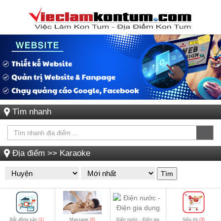
Tìm nhanh
Địa điểm
>>
Karaoke
Tìm
Bất động sản
(1)
Massage
(6)
Điện nước - Điện gia
Siêu thị
(9)