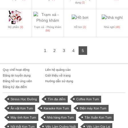
dụng
(1)
Mỹ phẩm
(9)
Trạm xá - Phòng khám
Hồ bơi
(2)
Nhà nghỉ
(46)
(84)
1
2
3
4
5
Quy chế hoạt động
Liên hệ quảng cáo
Đăng tin tuyển dụng
Giới thiệu về trang
Đăng hồ sơ ứng viên
Hướng dẫn sử dụng
Đăng ký địa điểm
Stress Học Đường
Tìm địa điểm
Coffee Kon Tum
Ăn vặt Kon Tum
Karaoke Kon Tum
Điện máy Kon Tum
Máy tính Kon Tum
Nhà hàng Kon Tum
Tân Xuân Kon Tum
Nội thất Kon Tum
Việc Làm Quảng Ngãi
Việc Làm Gia Lai