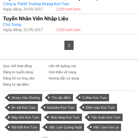
Công ty TNHH Trường Khang Kon Tum
Ngày đăng: 29-05-2017
1259 lượt xem
Tuyển Nhân Viên Nhập Liệu
Chú Trung
Ngày đăng: 22-05-2017
1539 lượt xem
1
Quy chế hoạt động
Liên hệ quảng cáo
Đăng tin tuyển dụng
Giới thiệu về trang
Đăng hồ sơ ứng viên
Hướng dẫn sử dụng
Đăng ký địa điểm
Stress Học Đường
Tìm địa điểm
Coffee Kon Tum
Ăn vặt Kon Tum
Karaoke Kon Tum
Điện máy Kon Tum
Máy tính Kon Tum
Nhà hàng Kon Tum
Tân Xuân Kon Tum
Nội thất Kon Tum
Việc Làm Quảng Ngãi
Việc Làm Gia Lai