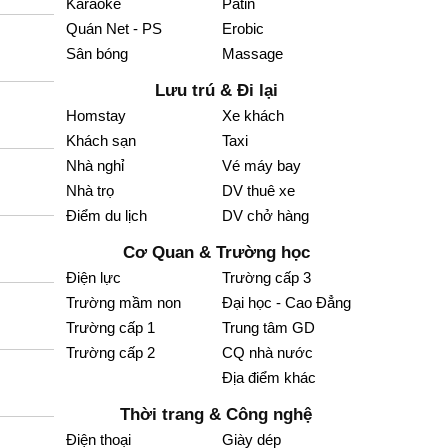
Karaoke
Patin
Quán Net - PS
Erobic
Sân bóng
Massage
Lưu trú & Đi lại
Homstay
Xe khách
Khách sạn
Taxi
Nhà nghỉ
Vé máy bay
Nhà trọ
DV thuê xe
Điểm du lịch
DV chở hàng
Cơ Quan & Trường học
Điện lực
Trường cấp 3
Trường mầm non
Đại học - Cao Đẳng
Trường cấp 1
Trung tâm GD
Trường cấp 2
CQ nhà nước
Địa điểm khác
Thời trang & Công nghệ
Điện thoại
Giày dép