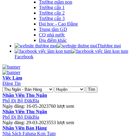
Trường mầm non
Trường cấp 1
Trường cấp 2
Trường cấp 3
Đại học - Cao Đẳng
Trung tâm GD
CQ nhà nước
Địa điểm khác
Thương mại
Facebook
Việc Làm
Đăng Tin
Tìm
Nhân Viên Thu Ngân
Phố Đi Bộ ĐăkBla
Ngày đăng: 16-05-2023
760 lượt xem
Nhân Viên Thu Ngân
Phố Đi Bộ ĐăkBla
Ngày đăng: 29-03-2023
553 lượt xem
Nhân Viên Bán Hàng
Nhà Sách Fahasa Kon Tum