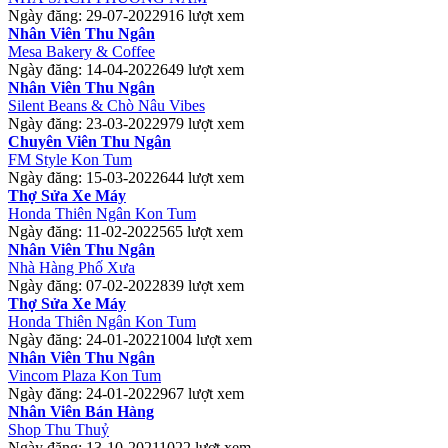
Ngày đăng: 29-07-2022
916 lượt xem
Nhân Viên Thu Ngân
Mesa Bakery & Coffee
Ngày đăng: 14-04-2022
649 lượt xem
Nhân Viên Thu Ngân
Silent Beans & Chò Nâu Vibes
Ngày đăng: 23-03-2022
979 lượt xem
Chuyên Viên Thu Ngân
FM Style Kon Tum
Ngày đăng: 15-03-2022
644 lượt xem
Thợ Sửa Xe Máy
Honda Thiên Ngân Kon Tum
Ngày đăng: 11-02-2022
565 lượt xem
Nhân Viên Thu Ngân
Nhà Hàng Phố Xưa
Ngày đăng: 07-02-2022
839 lượt xem
Thợ Sửa Xe Máy
Honda Thiên Ngân Kon Tum
Ngày đăng: 24-01-2022
1004 lượt xem
Nhân Viên Thu Ngân
Vincom Plaza Kon Tum
Ngày đăng: 24-01-2022
967 lượt xem
Nhân Viên Bán Hàng
Shop Thu Thuỷ
Ngày đăng: 13-10-2021
1022 lượt xem