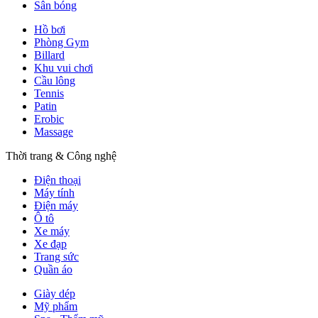
Sân bóng
Hồ bơi
Phòng Gym
Billard
Khu vui chơi
Cầu lông
Tennis
Patin
Erobic
Massage
Thời trang & Công nghệ
Điện thoại
Máy tính
Điện máy
Ô tô
Xe máy
Xe đạp
Trang sức
Quần áo
Giày dép
Mỹ phẩm