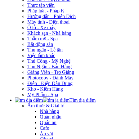
Thưc tập viên
Pháp luật - Pháp lý
Hướng dẫn - Phiên Dịch
Máy tính - Điện thoại
Ô tô - Xe máy
Khách sạn - Nhà hàng
Thẫm mỹ - Spa
Bất động sản
Thu ngân - Lễ tân
Việc làm khác
Thủ Công - Mỹ Nghệ
Thu Ngân - Bán Hàng
Giảng Viên - Trợ Giảng
Photocopy - Đánh Máy
Điện - Điện Dân Dụng
Kho - Kiểm Hàng
Mỹ Phẩm - Spa
Tìm địa điểm
Ẩm thực & Giải trí
Nhà hàng
Quán nhậu
Quán ăn
Cafe
Ăn vặt