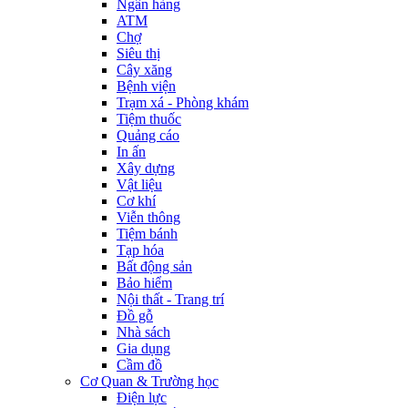
Ngân hàng
ATM
Chợ
Siêu thị
Cây xăng
Bệnh viện
Trạm xá - Phòng khám
Tiệm thuốc
Quảng cáo
In ấn
Xây dựng
Vật liệu
Cơ khí
Viễn thông
Tiệm bánh
Tạp hóa
Bất động sản
Bảo hiểm
Nội thất - Trang trí
Đồ gỗ
Nhà sách
Gia dụng
Cầm đồ
Cơ Quan & Trường học
Điện lực