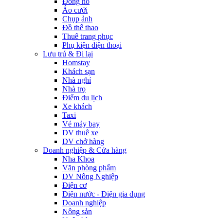
Đồng hồ
Áo cưới
Chụp ảnh
Đồ thể thao
Thuê trang phục
Phụ kiện điện thoại
Lưu trú & Đi lại
Homstay
Khách sạn
Nhà nghỉ
Nhà trọ
Điểm du lịch
Xe khách
Taxi
Vé máy bay
DV thuê xe
DV chở hàng
Doanh nghiệp & Cửa hàng
Nha Khoa
Văn phòng phẩm
DV Nông Nghiệp
Điện cơ
Điện nước - Điện gia dụng
Doanh nghiệp
Nông sản