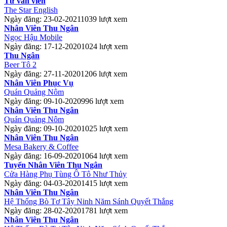
Tư vấn viên
The Star English
Ngày đăng: 23-02-2021
1039 lượt xem
Nhân Viên Thu Ngân
Ngọc Hậu Mobile
Ngày đăng: 17-12-2020
1024 lượt xem
Thu Ngân
Beer Tô 2
Ngày đăng: 27-11-2020
1206 lượt xem
Nhân Viên Phục Vụ
Quán Quảng Nôm
Ngày đăng: 09-10-2020
996 lượt xem
Nhân Viên Thu Ngân
Quán Quảng Nôm
Ngày đăng: 09-10-2020
1025 lượt xem
Nhân Viên Thu Ngân
Mesa Bakery & Coffee
Ngày đăng: 16-09-2020
1064 lượt xem
Tuyển Nhân Viên Thu Ngân
Cửa Hàng Phụ Tùng Ô Tô Như Thủy
Ngày đăng: 04-03-2020
1415 lượt xem
Nhân Viên Thu Ngân
Hệ Thống Bò Tơ Tây Ninh Năm Sánh Quyết Thắng
Ngày đăng: 28-02-2020
1781 lượt xem
Nhân Viên Thu Ngân