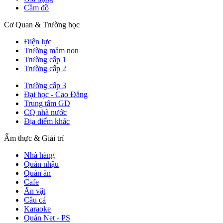
Cầm đồ
Cơ Quan & Trường học
Điện lực
Trường mầm non
Trường cấp 1
Trường cấp 2
Trường cấp 3
Đại học - Cao Đẳng
Trung tâm GD
CQ nhà nước
Địa điểm khác
Ẩm thực & Giải trí
Nhà hàng
Quán nhậu
Quán ăn
Cafe
Ăn vặt
Câu cá
Karaoke
Quán Net - PS