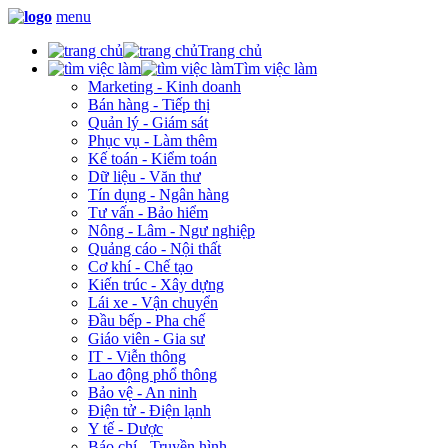
menu
Trang chủ
Tìm việc làm
Marketing - Kinh doanh
Bán hàng - Tiếp thị
Quản lý - Giám sát
Phục vụ - Làm thêm
Kế toán - Kiểm toán
Dữ liệu - Văn thư
Tín dụng - Ngân hàng
Tư vấn - Bảo hiểm
Nông - Lâm - Ngư nghiệp
Quảng cáo - Nội thất
Cơ khí - Chế tạo
Kiến trúc - Xây dựng
Lái xe - Vận chuyển
Đầu bếp - Pha chế
Giáo viên - Gia sư
IT - Viễn thông
Lao động phổ thông
Bảo vệ - An ninh
Điện tử - Điện lạnh
Y tế - Dược
Báo chí - Truyền hình