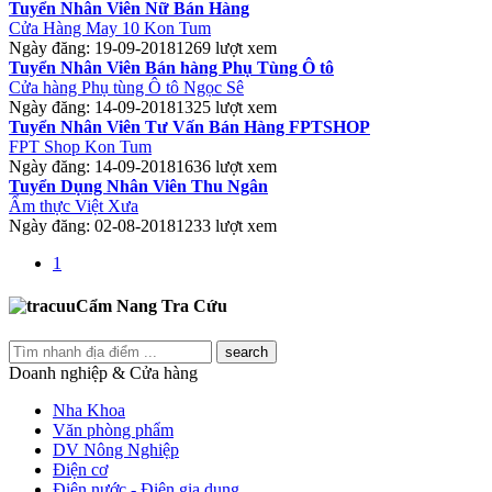
Tuyển Nhân Viên Nữ Bán Hàng
Cửa Hàng May 10 Kon Tum
Ngày đăng: 19-09-2018
1269 lượt xem
Tuyển Nhân Viên Bán hàng Phụ Tùng Ô tô
Cửa hàng Phụ tùng Ô tô Ngọc Sê
Ngày đăng: 14-09-2018
1325 lượt xem
Tuyển Nhân Viên Tư Vấn Bán Hàng FPTSHOP
FPT Shop Kon Tum
Ngày đăng: 14-09-2018
1636 lượt xem
Tuyển Dụng Nhân Viên Thu Ngân
Ẩm thực Việt Xưa
Ngày đăng: 02-08-2018
1233 lượt xem
1
Cẩm Nang Tra Cứu
search
Doanh nghiệp & Cửa hàng
Nha Khoa
Văn phòng phẩm
DV Nông Nghiệp
Điện cơ
Điện nước - Điện gia dụng