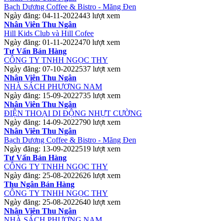
Bạch Dương Coffee & Bistro - Măng Đen
Ngày đăng: 04-11-2022
443 lượt xem
Nhân Viên Thu Ngân
Hill Kids Club và Hill Cofee
Ngày đăng: 01-11-2022
470 lượt xem
Tư Vấn Bán Hàng
CÔNG TY TNHH NGỌC THY
Ngày đăng: 07-10-2022
537 lượt xem
Nhân Viên Thu Ngân
NHÀ SÁCH PHƯƠNG NAM
Ngày đăng: 15-09-2022
735 lượt xem
Nhân Viên Thu Ngân
ĐIỆN THOẠI DI ĐỘNG NHỰT CƯỜNG
Ngày đăng: 14-09-2022
790 lượt xem
Nhân Viên Thu Ngân
Bạch Dương Coffee & Bistro - Măng Đen
Ngày đăng: 13-09-2022
519 lượt xem
Tư Vấn Bán Hàng
CÔNG TY TNHH NGỌC THY
Ngày đăng: 25-08-2022
626 lượt xem
Thu Ngân Bán Hàng
CÔNG TY TNHH NGỌC THY
Ngày đăng: 25-08-2022
640 lượt xem
Nhân Viên Thu Ngân
NHÀ SÁCH PHƯƠNG NAM