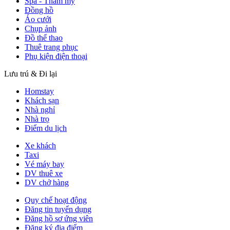
Spa - Thẩm mỹ
Đồng hồ
Áo cưới
Chụp ảnh
Đồ thể thao
Thuê trang phục
Phụ kiện điện thoại
Lưu trú & Đi lại
Homstay
Khách sạn
Nhà nghỉ
Nhà trọ
Điểm du lịch
Xe khách
Taxi
Vé máy bay
DV thuê xe
DV chở hàng
Quy chế hoạt động
Đăng tin tuyển dụng
Đăng hồ sơ ứng viên
Đăng ký địa điểm