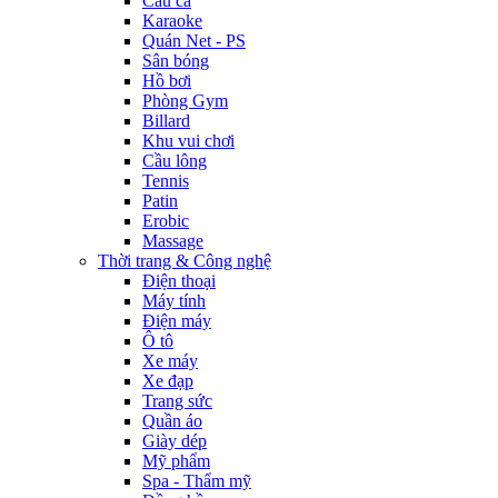
Câu cá
Karaoke
Quán Net - PS
Sân bóng
Hồ bơi
Phòng Gym
Billard
Khu vui chơi
Cầu lông
Tennis
Patin
Erobic
Massage
Thời trang & Công nghệ
Điện thoại
Máy tính
Điện máy
Ô tô
Xe máy
Xe đạp
Trang sức
Quần áo
Giày dép
Mỹ phẩm
Spa - Thẩm mỹ