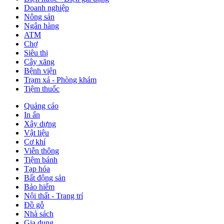
Doanh nghiệp
Nông sản
Ngân hàng
ATM
Chợ
Siêu thị
Cây xăng
Bệnh viện
Trạm xá - Phòng khám
Tiệm thuốc
Quảng cáo
In ấn
Xây dựng
Vật liệu
Cơ khí
Viễn thông
Tiệm bánh
Tạp hóa
Bất động sản
Bảo hiểm
Nội thất - Trang trí
Đồ gỗ
Nhà sách
Gia dụng