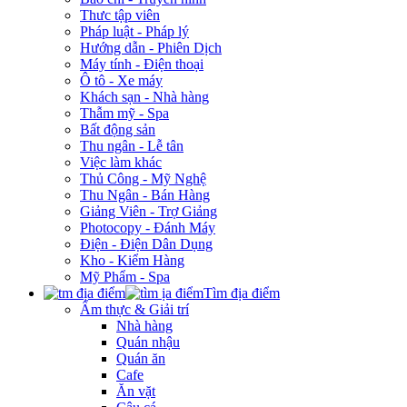
Thưc tập viên
Pháp luật - Pháp lý
Hướng dẫn - Phiên Dịch
Máy tính - Điện thoại
Ô tô - Xe máy
Khách sạn - Nhà hàng
Thẫm mỹ - Spa
Bất động sản
Thu ngân - Lễ tân
Việc làm khác
Thủ Công - Mỹ Nghệ
Thu Ngân - Bán Hàng
Giảng Viên - Trợ Giảng
Photocopy - Đánh Máy
Điện - Điện Dân Dụng
Kho - Kiểm Hàng
Mỹ Phẩm - Spa
Tìm địa điểm
Ẩm thực & Giải trí
Nhà hàng
Quán nhậu
Quán ăn
Cafe
Ăn vặt