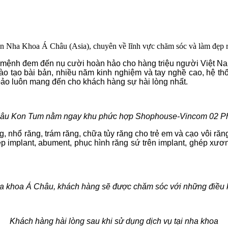
ha Khoa Á Châu (Asia), chuyên về lĩnh vực chăm sóc và làm đẹp răn
ệnh đem đến nụ cười hoàn hảo cho hàng triệu người Việt Nam
 tạo bài bản, nhiều năm kinh nghiệm và tay nghề cao, hệ thống
ảo luôn mang đến cho khách hàng sự hài lòng nhất.
âu Kon Tum nằm ngay khu phức hợp Shophouse-Vincom 02 P
nhổ răng, trám răng, chữa tủy răng cho trẻ em và cạo vôi răng, 
hép implant, abument, phục hình răng sứ trên implant, ghép xươ
a khoa Á Châu, khách hàng sẽ được chăm sóc với những điều ki
Khách hàng hài lòng sau khi sử dụng dịch vụ tại nha khoa