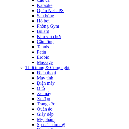
Câu cá
Karaoke
Quán Net - PS
Sân bóng
Hồ bơi
Phòng Gym
Billard
Khu vui chơi
Cầu lông
Tennis
Patin
Erobic
Massage
Thời trang & Công nghệ
Điện thoại
Máy tính
Điện máy
Ô tô
Xe máy
Xe đạp
Trang sức
Quần áo
Giày dép
Mỹ phẩm
Spa - Thẩm mỹ