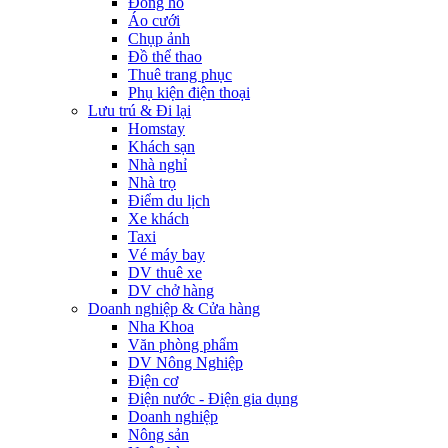
Đồng hồ
Áo cưới
Chụp ảnh
Đồ thể thao
Thuê trang phục
Phụ kiện điện thoại
Lưu trú & Đi lại
Homstay
Khách sạn
Nhà nghỉ
Nhà trọ
Điểm du lịch
Xe khách
Taxi
Vé máy bay
DV thuê xe
DV chở hàng
Doanh nghiệp & Cửa hàng
Nha Khoa
Văn phòng phẩm
DV Nông Nghiệp
Điện cơ
Điện nước - Điện gia dụng
Doanh nghiệp
Nông sản