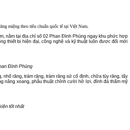
g miệng theo tiêu chuẩn quốc tế tại Việt Nam.
, nằm tại địa chỉ số 02 Phan Đình Phùng ngay khu phức hợp
 thiết bị hiện đại, công nghệ và kỹ thuật luôn được đổi mới
han Đình Phùng
nhổ răng, trám răng, trám răng sứ cố định, chữa tủy răng, tẩy
ng nâng xoang, phẫu thuật chỉnh cười hở lợi, đính đá thẩm mỹ
ện tốt nhất