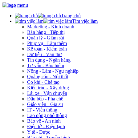
menu
Trang chủ
Tìm việc làm
Marketing - Kinh doanh
Bán hàng - Tiếp thị
Quản lý - Giám sát
Phục vụ - Làm thêm
Kế toán - Kiểm toán
Dữ liệu - Văn thư
Tín dụng - Ngân hàng
Tư vấn - Bảo hiểm
Nông - Lâm - Ngư nghiệp
Quảng cáo - Nội thất
Cơ khí - Chế tạo
Kiến trúc - Xây dựng
Lái xe - Vận chuyển
Đầu bếp - Pha chế
Giáo viên - Gia sư
IT - Viễn thông
Lao động phổ thông
Bảo vệ - An ninh
Điện tử - Điện lạnh
Y tế - Dược
Báo chí - Truyền hình