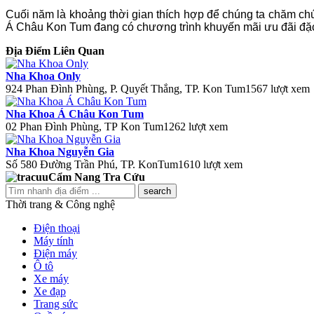
Cuối năm là khoảng thời gian thích hợp để chúng ta chăm ch
Á Châu Kon Tum đang có chương trình khuyến mãi ưu đãi đặc b
Địa Điểm Liên Quan
Nha Khoa Only
924 Phan Đình Phùng, P. Quyết Thắng, TP. Kon Tum
1567 lượt xem
Nha Khoa Á Châu Kon Tum
02 Phan Đình Phùng, TP Kon Tum
1262 lượt xem
Nha Khoa Nguyễn Gia
Số 580 Đường Trần Phú, TP. KonTum
1610 lượt xem
Cẩm Nang Tra Cứu
search
Thời trang & Công nghệ
Điện thoại
Máy tính
Điện máy
Ô tô
Xe máy
Xe đạp
Trang sức