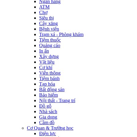
Ngân hàng
ATM
Chợ
Siêu thị
Cây xăng
Bệnh viện
Trạm xá - Phòng khám
Tiệm thuốc
Quảng cáo
In ấn
Xây dựng
Vật liệu
Cơ khí
Viễn thông
Tiệm bánh
Tạp hóa
Bất động sản
Bảo hiểm
Nội thất - Trang trí
Đồ gỗ
Nhà sách
Gia dụng
Cầm đồ
Cơ Quan & Trường học
Điện lực