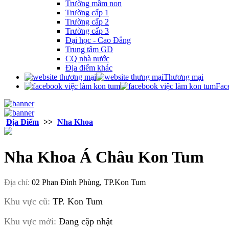
Trường mầm non
Trường cấp 1
Trường cấp 2
Trường cấp 3
Đại học - Cao Đẳng
Trung tâm GD
CQ nhà nước
Địa điểm khác
Thương mại
Fac
Địa Điểm
>>
Nha Khoa
Nha Khoa Á Châu Kon Tum
Địa chỉ:
02 Phan Đình Phùng, TP.Kon Tum
Khu vực cũ:
TP. Kon Tum
Khu vực mới:
Đang cập nhật